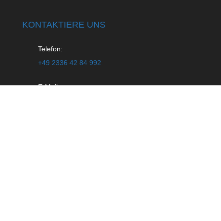
KONTAKTIERE UNS
Telefon:
+49 2336 42 84 992
E-Mail:
info@mt-dachbau.de
Copyright © 2020 MT Dachbau
. Alle Rechte
vorbehalten.
Design by
BERGAUF MEDIA
Impressum
|
Datenschutz
|
AGB