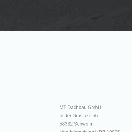
MT Dachbau GmbH
In der Graslake 56
58332 Schwelm